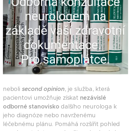
neboli
second opinion
, je služba, která
pacientovi umožňuje získat
nezávislé
odborné stanovisko
dalšího neurologa k
jeho diagnóze nebo navrženému
léčebnému plánu. Pomáhá rozšířit pohled