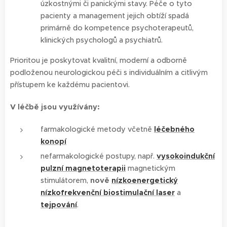
úzkostnými či panickými stavy. Péče o tyto
pacienty a management jejich obtíží spadá
primárně do kompetence psychoterapeutů,
klinických psychologů a psychiatrů.
Prioritou je poskytovat kvalitní, moderní a odborně
podloženou neurologickou péči s individuálním a citlivým
přístupem ke každému pacientovi.
V léčbě jsou využívány:
farmakologické metody včetně
léčebného
konopí
nefarmakologické postupy, např.
vysokoindukční
pulzní magnetoterapii
magnetickým
stimulátorem,
nově
nízkoenergetický
nízkofrekvenční biostimulační laser
a
tejpování
.