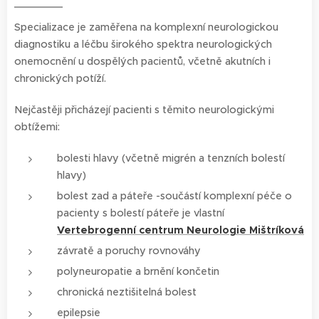
Specializace je zaměřena na komplexní neurologickou
diagnostiku a léčbu širokého spektra neurologických
onemocnění u dospělých pacientů, včetně akutních i
chronických potíží.
Nejčastěji přicházejí pacienti s těmito neurologickými
obtížemi:
bolesti hlavy (včetně migrén a tenzních bolestí
hlavy)
bolest zad a páteře -součástí komplexní péče o
pacienty s bolestí páteře je vlastní
Vertebrogenní centrum Neurologie Mištríková
závratě a poruchy rovnováhy
polyneuropatie a brnění končetin
chronická neztišitelná bolest
epilepsie