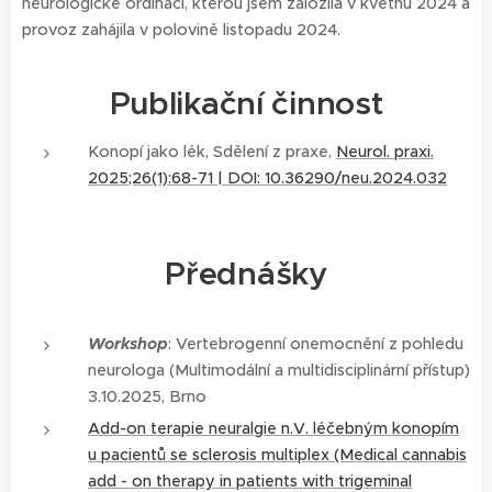
neurologické ordinaci, kterou jsem založila v květnu 2024 a
provoz zahájila v polovině listopadu 2024.
Publikační činnost
Konopí jako lék, Sdělení z praxe,
Neurol. praxi.
2025;26(1):68-71 | DOI: 10.36290/neu.2024.032
Přednášky
Workshop
: Vertebrogenní onemocnění z pohledu
neurologa (Multimodální a multidisciplinární přístup)
3.10.2025, Brno
Add-on terapie neuralgie n.V. léčebným konopím
u pacientů se sclerosis multiplex (Medical cannabis
add - on therapy in patients with trigeminal