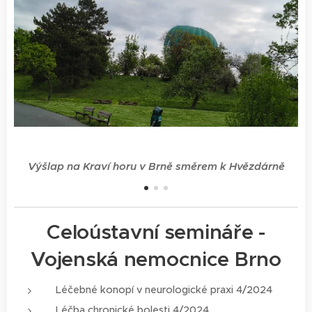
u
M
Výšlap na Kraví horu v Brně směrem k Hvězdárně
Celoústavní semináře -
Vojenská nemocnice Brno
Léčebné konopí v neurologické praxi 4/2024
Léčba chronické bolesti 4/2024