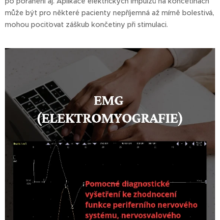
po poranění aj. Aplikace elektrických impulzů na končetinách
může být pro některé pacienty nepříjemná až mírně bolestivá,
mohou pociťovat záškub končetiny při stimulaci.