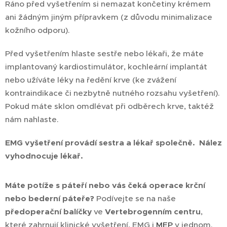
Ráno před vyšetřením si nemazat končetiny krémem
ani žádným jiným přípravkem (z důvodu minimalizace
kožního odporu).
Před vyšetřením hlaste sestře nebo lékaři, že máte
implantovaný kardiostimulátor, kochleární implantát
nebo užíváte léky na ředění krve (ke zvážení
kontraindikace či nezbytně nutného rozsahu vyšetření).
Pokud máte sklon omdlévat při odběrech krve, taktéž
nám nahlaste.
EMG vyšetření provádí sestra a lékař společně. Nález
vyhodnocuje lékař.
Máte potíže s páteří nebo vás čeká operace krční
nebo bederní páteře?
Podívejte se na naše
předoperační balíčky
ve
Vertebrogenním centru
,
které zahrnují klinické vyšetření, EMG i
MEP
v jednom.