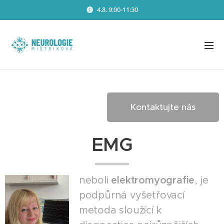
4.8. 9:00-11:30
Kontaktujte nás
EMG
neboli
elektromyografie
, je
podpůrná vyšetřovací
metoda sloužící k