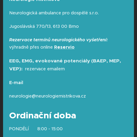
výkon motoru
(svaly). Velmi tenká jehla
Neurologická ambulance pro dospělé s.r.o.
se zavádí přímo do svalu, abychom slyšeli
jeho elektrickou aktivitu v klidu i při
Jugoslávská 770/13, 613 00 Brno
zatížení.
Přes jehlu do vašeho těla
nejde žádný elektrický proud
– jehla
Rezervace termínů neurologického vyšetření:
funguje čistě jako mikrofon, který
výhradně přes online
Reservio
nahrává zvuk svalu.
EEG, EMG, evokované potenciály (BAEP, MEP,
Shrnutí:
Nemůžeme si vybrat "šetrnější"
VEP):
rezervace emailem
možnost, protože jedna metoda nedokáže
nahradit druhou. Abychom získali kompletní
E-mail
obrázek o vašem zdraví, potřebujeme často
zkontrolovat jak kabely (kondukce), tak
neurologie@neurologiemistrikova.cz
samotný motor (jehlová EMG).
Ordinační doba
PONDĚLÍ 8:00 - 15:00