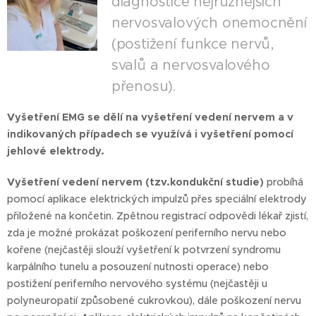
diagnostice nejrůznějších
nervosvalových onemocnění
(postižení funkce nervů,
svalů a nervosvalového
přenosu).
Vyšetření EMG se dělí na vyšetření vedení nervem a v
indikovaných případech se využívá i vyšetření pomocí
jehlové elektrody.
Vyšetření vedení nervem (tzv.kondukční studie)
probíhá
pomocí aplikace elektrických impulzů přes speciální elektrody
přiložené na končetin. Zpětnou registrací odpovědi lékař zjistí,
zda je možné prokázat poškození periferního nervu nebo
kořene (nejčastěji slouží vyšetření k potvrzení syndromu
karpálního tunelu a posouzení nutnosti operace) nebo
postižení periferního nervového systému (nejčastěji u
polyneuropatií způsobené cukrovkou), dále poškození nervu