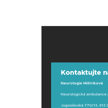
Kontaktujte n
Neurologie Mištríková
Neurologická ambulance p
Jugoslávská 770/13, 613