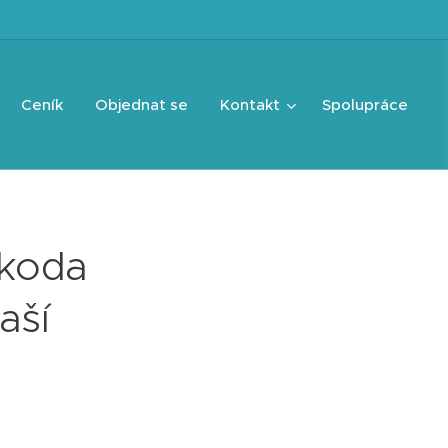
Ceník
Objednat se
Kontakt
Spolupráce
Škoda
aší