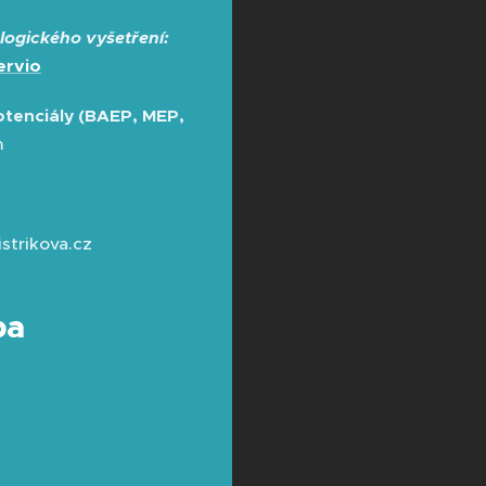
logického vyšetření:
ervio
tenciály (BAEP, MEP,
m
strikova.cz
ba