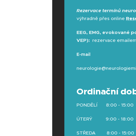
Rezervace termínů neuro
výhradně přes online
Res
EEG, EMG, evokované po
VEP):
rezervace emaile
E-mail
neurologie@neurologiemi
Ordinační do
PONDĚLÍ 8:00 - 15:00
ÚTERÝ 9:00 - 18:00
STŘEDA 8:00 - 15:00