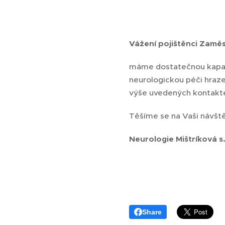
Vážení pojištěnci Zamě
máme dostatečnou kapacit
neurologickou péči hraze
výše uvedených kontaktec
Těšíme se na Vaši návšt
Neurologie Mištríková s
Share