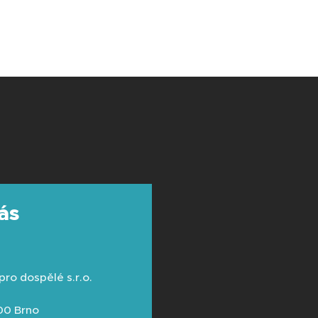
ás
ro dospělé s.r.o.
 00 Brno