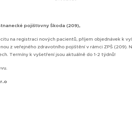
stnanecké pojišťovny Škoda (209),
u na registraci nových pacientů, příjem objednávek k vyš
nou z veřejného zdravotního pojištění v rámci ZPŠ (209). N
h. Termíny k vyšetření jsou aktuálně do 1-2 týdnů!
ěvu.
.r.o