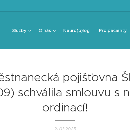
Služby
O nás
Neuro(b)log
Pro pacienty
stnanecká pojišťovna 
09) schválila smlouvu s n
ordinací!
21.03.2025