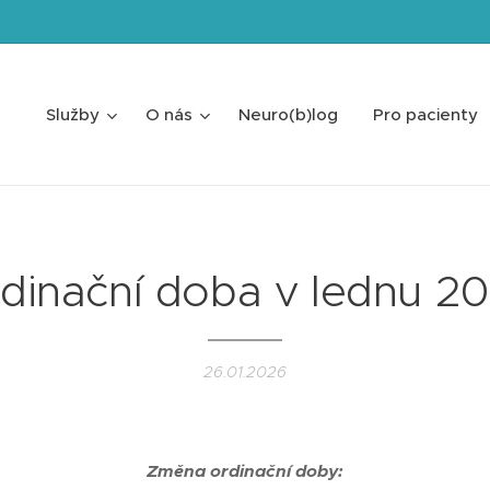
Služby
O nás
Neuro(b)log
Pro pacienty
dinační doba v lednu 2
26.01.2026
Změna ordinační doby: