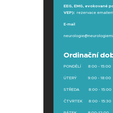
EEG, EMG, evokované po
VEP):
rezervace emaile
E-mail
neurologie@neurologiemi
Ordinační do
PONDĚLÍ 8:00 - 15:00
ÚTERÝ 9:00 - 18:00
STŘEDA 8:00 - 15:00
ČTVRTEK 8:00 - 15:30
PÁTEK 8:00-12:00