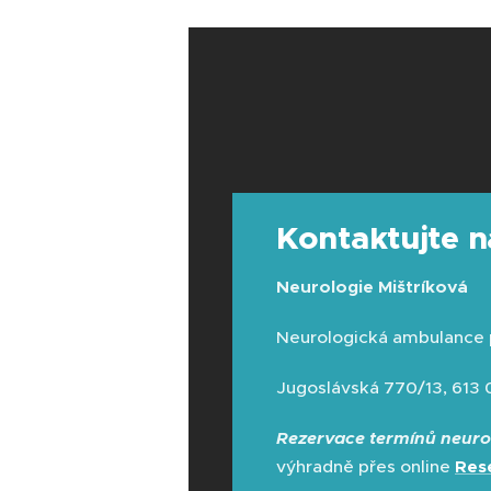
Kontaktujte n
Neurologie Mištríková
Neurologická ambulance p
Jugoslávská 770/13, 613
Rezervace termínů neuro
výhradně přes online
Res