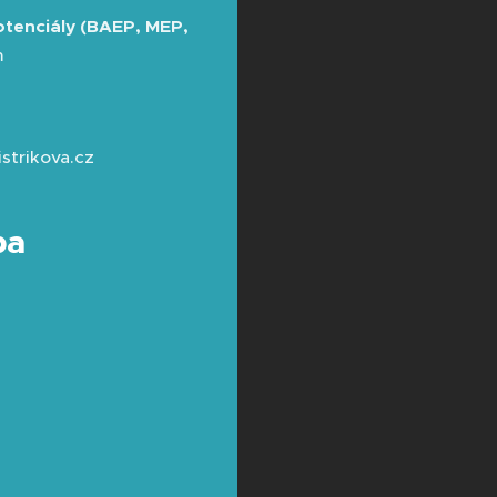
tenciály (BAEP, MEP,
m
strikova.cz
ba