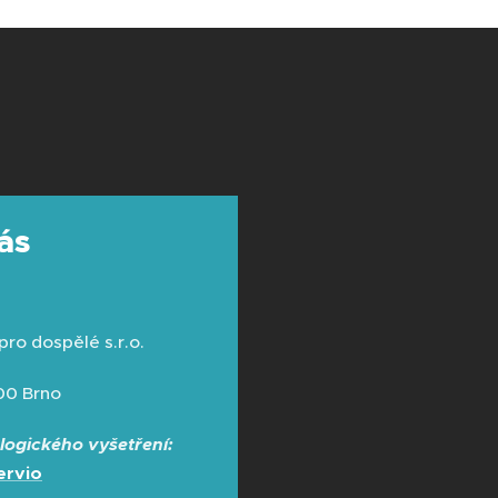
ás
ro dospělé s.r.o.
 00 Brno
logického vyšetření:
ervio