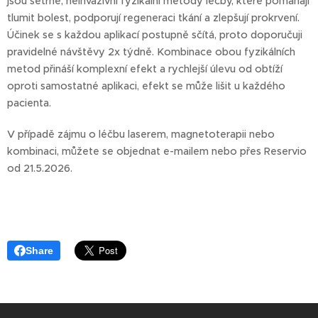
jsou šetrné, neinvazivní fyzikální metody léčby, které pomáhají
tlumit bolest, podporují regeneraci tkání a zlepšují prokrvení.
Účinek se s každou aplikací postupně sčítá, proto doporučuji
pravidelné návštěvy 2x týdně. Kombinace obou fyzikálních
metod přináší komplexní efekt a rychlejší úlevu od obtíží
oproti samostatné aplikaci, efekt se může lišit u každého
pacienta.
V případě zájmu o léčbu laserem, magnetoterapii nebo
kombinaci, můžete se objednat e-mailem nebo přes Reservio
od 21.5.2026.
Share