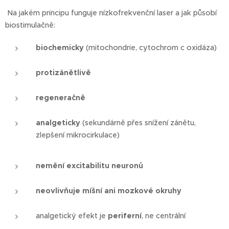
Na jakém principu funguje nízkofrekvenční laser a jak působí
biostimulačně:
biochemicky
(mitochondrie, cytochrom c oxidáza)
protizánětlivě
regeneračně
analgeticky
(sekundárně přes snížení zánětu,
zlepšení mikrocirkulace)
nemění excitabilitu neuronů
neovlivňuje míšní ani mozkové okruhy
analgetický efekt je
periferní
, ne centrální