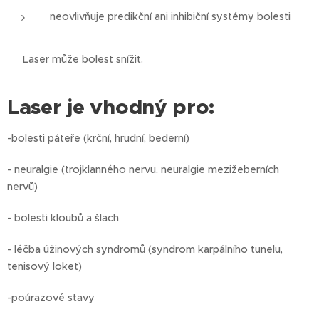
neovlivňuje predikční ani inhibiční systémy bolesti
➡️ Laser může bolest snížit.
Laser je vhodný pro:
-bolesti páteře (krční, hrudní, bederní)
- neuralgie (trojklanného nervu, neuralgie mezižeberních
nervů)
- bolesti kloubů a šlach
- léčba úžinových syndromů (syndrom karpálního tunelu,
tenisový loket)
-poúrazové stavy