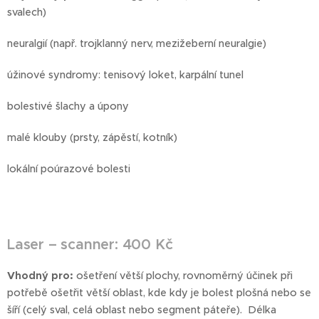
svalech)
neuralgií (např. trojklanný nerv, mezižeberní neuralgie)
úžinové syndromy: tenisový loket, karpální tunel
bolestivé šlachy a úpony
malé klouby (prsty, zápěstí, kotník)
lokální poúrazové bolesti
Laser – scanner: 400 Kč
Vhodný pro:
ošetření větší plochy, rovnoměrný účinek při
potřebě ošetřit větší oblast, kde kdy je bolest plošná nebo se
šíří (celý sval, celá oblast nebo segment páteře). Délka