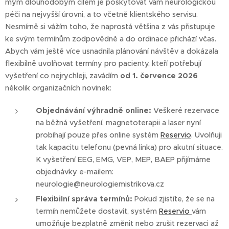
mým dlouhodobým cílem je poskytovat vám neurologickou
péči na nejvyšší úrovni, a to včetně klientského servisu.
Nesmírně si vážím toho, že naprostá většina z vás přistupuje
ke svým termínům zodpovědně a do ordinace přichází včas.
Abych vám ještě více usnadnila plánování návštěv a dokázala
flexibilně uvolňovat termíny pro pacienty, kteří potřebují
vyšetření co nejrychleji, zavádím
od 1. července 2026
několik organizačních novinek:
Objednávání výhradně online:
Veškeré rezervace
na běžná vyšetření, magnetoterapii a laser nyní
probíhají pouze přes online systém
Reservio
. Uvolňuji
tak kapacitu telefonu (pevná linka) pro akutní situace.
K vyšetření EEG, EMG, VEP, MEP, BAEP přijímáme
objednávky e-mailem:
neurologie@neurologiemistrikova.cz
Flexibilní správa termínů:
Pokud zjistíte, že se na
termín nemůžete dostavit, systém
Reservio
vám
umožňuje bezplatně změnit nebo zrušit rezervaci až